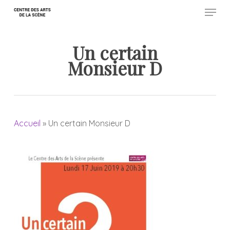
Menu
Skip
to
Close
main
Un certain
Menu
content
Monsieur D
Accueil
»
Un certain Monsieur D