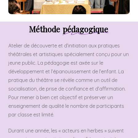
Méthode
pédagogique
Atelier de découverte et d’initiation aux pratiques
théâtrales et artistiques spécialement conçu pour un
jeune public. La pédagogie est axée sur le
développement et l’épanouissement de l’enfant. La
pratique du théâtre se révèle comme un outil de
socialisation, de prise de confiance et d’affirmation.
Pour mener à bien cet objectif et préserver un
enseignement de qualité le nombre de participants
par classe est limité.
Durant une année, les « acteurs en herbes » suivent