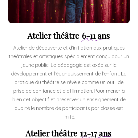
Atelier théâtre
6-11 ans
Atelier de découverte et d’initiation aux pratiques
théâtrales et artistiques spécialement conçu pour un
jeune public. La pédagogie est axée sur le
développement et l’épanouissement de l’enfant. La
pratique du théâtre se révèle comme un outil de
prise de confiance et d’affirmation. Pour mener à
bien cet objectif et préserver un enseignement de
qualité le nombre de participants par classe est
limité.
Atelier théâtre
12-17 ans