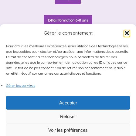
Détail formation 6-11 ans
Gérer le consentement
Détail formation 12-17 ans
Pour offrir les meilleures expériences, nous utilisons des technologies telles
que les cookies pour stocker et/ou accéder aux informations des appareils.
Le fait de consentir à ces technologies nous permettra de traiter des
données telles que le comportement de navigation ou les ID uniques sur ce
Charges de scolarité
site. Le fait de ne pas consentir ou de retirer son consentement peut avoir
un effet négatif sur certaines caractéristiques et fonctions.
Gérer les services
Accepter
Refuser
© 2026 Centre des Arts et de la Scène.
Mentions Légales
|
CGU
|
Politique de cookies (UE)
Voir les préférences