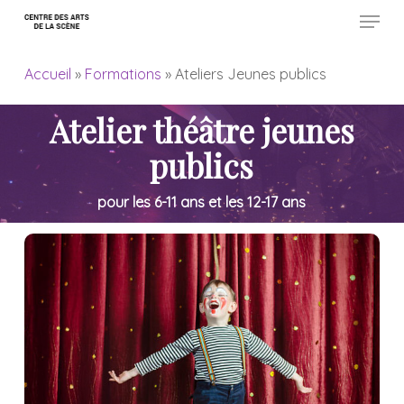
Menu
Skip
to
Close
main
Accueil
»
Formations
»
Ateliers Jeunes publics
Menu
content
Atelier théâtre jeunes
publics
pour les 6-11 ans et les 12-17 ans