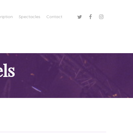
twitter
facebook
instagram
ription
Spectacles
Contact
ls