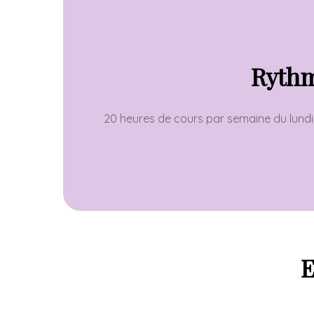
Ryth
20 heures de cours par semaine du lundi
E