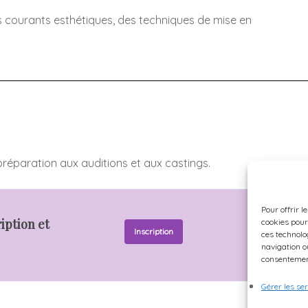
 courants esthétiques, des techniques de mise en
 préparation aux auditions et aux castings.
Pour offrir l
ription et
cookies pour
Inscription
Détail de l
ces technolo
navigation ou
consentement
Gérer les se