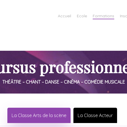
Accueil
Ecole
Formations
Insc
ursus professionne
THÉÂTRE – CHANT – DANSE – CINÉMA – COMÉDIE MUSICALE
La Classe Arts de la scène
La Classe Acteur