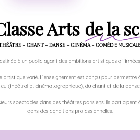
Classe Arts
de la s
THÉÂTRE – CHANT – DANSE – CINÉMA – COM
ÉDIE MUSICAL
stinée à un public ayant des ambitions artistiques affirmées
re artistique varié. L’enseignement est conçu pour permettre
jeu (théâtral et cinématographique), du chant et de la danse
sieurs spectacles dans des théâtres parisiens. Ils participent
dans des conditions professionnelles.