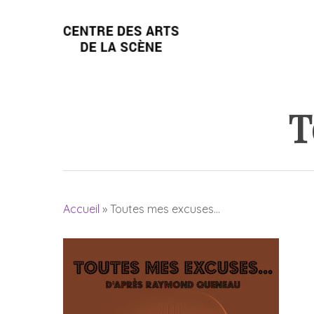
Skip
to
main
content
T
Accueil
»
Toutes mes excuses…