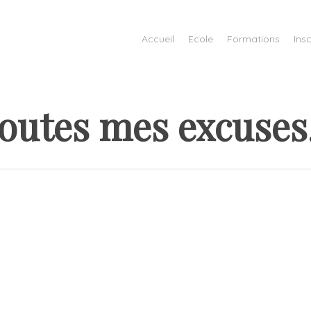
Accueil
Ecole
Formations
Insc
outes mes excuse