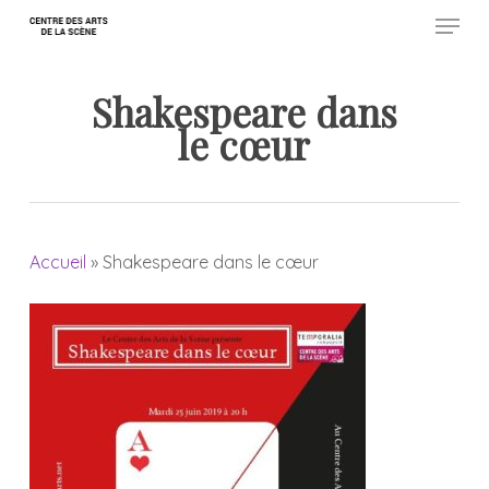
Menu
Skip
to
Close
main
Shakespeare dans
Menu
content
le cœur
Accueil
»
Shakespeare dans le cœur