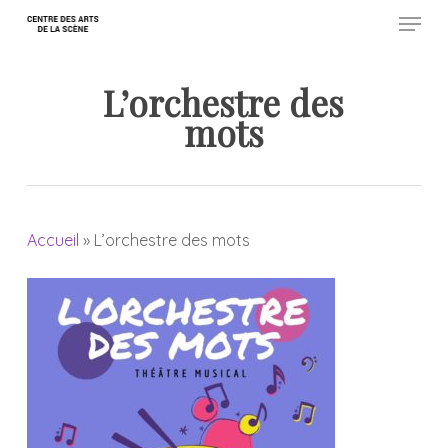
Menu
Skip
to
Close
main
L’orchestre des
Menu
content
mots
Accueil
»
L’orchestre des mots