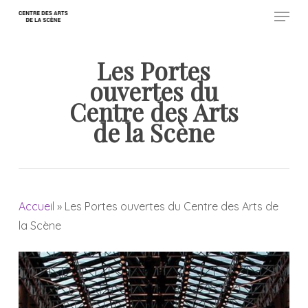
Menu
Skip
to
Close
main
Les Portes
Menu
content
ouvertes du
Centre des Arts
de la Scène
Accueil
»
Les Portes ouvertes du Centre des Arts de
la Scène