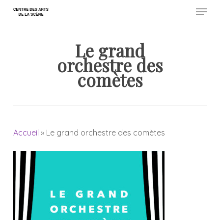
Menu
Skip
to
Close
main
Le grand
Menu
content
orchestre des
comètes
Accueil
»
Le grand orchestre des comètes