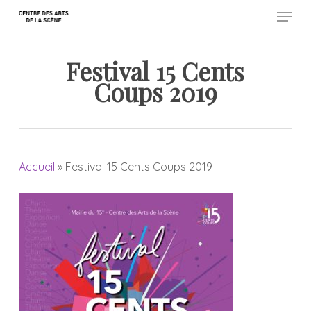
Menu
Skip
to
Close
main
Festival 15 Cents
Menu
content
Coups 2019
Accueil
»
Festival 15 Cents Coups 2019