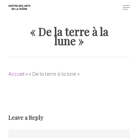
Menu
Skip
to
Close
main
« De la terre à la
Menu
content
lune »
Accueil
»
« De la terre à la lune »
Leave a Reply