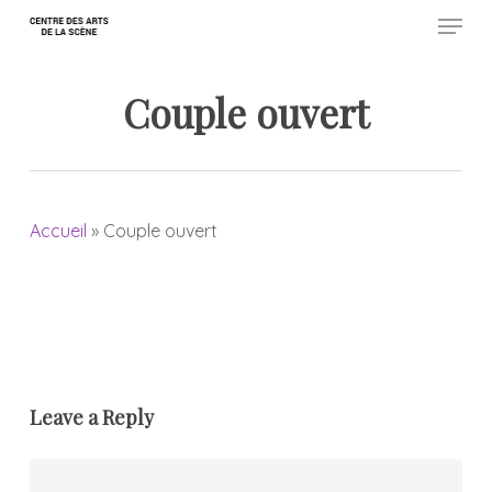
Menu
Skip
to
Close
main
Couple ouvert
Menu
content
Accueil
»
Couple ouvert
Leave a Reply