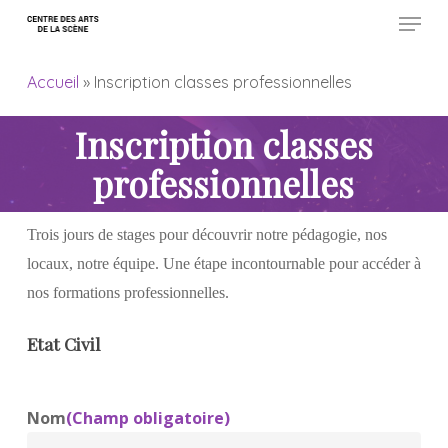
Menu
Skip
to
Close
main
Accueil
»
Inscription classes professionnelles
Menu
content
Inscription classes
professionnelles
Trois jours de stages pour découvrir notre pédagogie, nos
locaux, notre équipe.
Une étape incontournable pour accéder à
nos formations professionnelles.
Etat Civil
Nom
(Champ obligatoire)