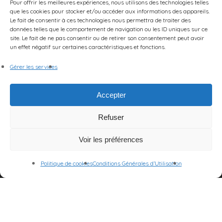
Pour offrir les meilleures expériences, nous utilisons des technologies telles
que les cookies pour stocker et/ou accéder aux informations des appareils.
Commentaires récents
Le fait de consentir à ces technologies nous permettra de traiter des
données telles que le comportement de navigation ou les ID uniques sur ce
site. Le fait de ne pas consentir ou de retirer son consentement peut avoir
Un commentateur WordPress
sur
Bonjour tout le
un effet négatif sur certaines caractéristiques et fonctions.
monde !
Gérer les services
Accepter
Refuser
Voir les préférences
Politique de cookies
Conditions Générales d’Utilisation
© 2026 Centre des Arts et de la Scène.
Mentions Légales
|
CGU
|
Politique de cookies (UE)
twitter
facebook
instagram